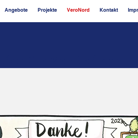
Angebote
Projekte
VeroNord
Kontakt
Imp
ndere über VeroNord sagen