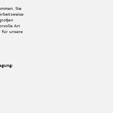
sammen. Sie
Arbeitsweise
 großen
rvolle Art
 für unsere
tagung: