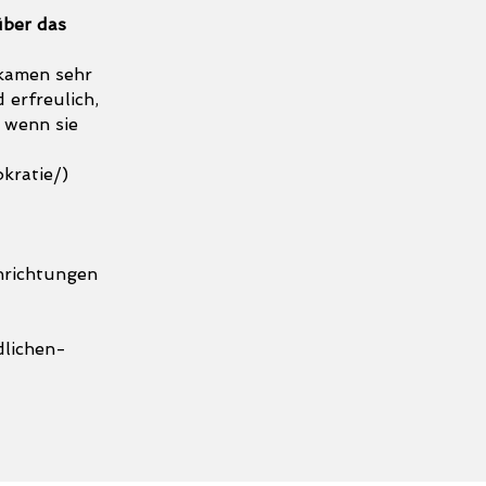
über das
 kamen sehr
 erfreulich,
 wenn sie
kratie/)
nrichtungen
lichen-