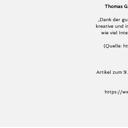
Thomas Gra
„Dank der gu
kreative und i
wie viel In
(Quelle:
h
Artikel zum 9
https://w